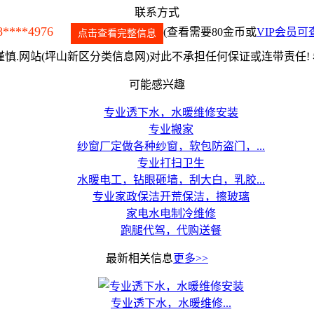
联系方式
8****4976
(查看需要80金币或
VIP会员可
点击查看完整信息
慎.网站(坪山新区分类信息网)对此不承担任何保证或连带责任!
可能感兴趣
专业透下水，水暖维修安装
专业搬家
纱窗厂定做各种纱窗，软包防盗门，...
专业打扫卫生
水暖电工，钻眼砸墙，刮大白，乳胶...
专业家政保洁开荒保洁，擦玻璃
家电水电制冷维修
跑腿代驾，代购送餐
最新相关信息
更多>>
专业透下水，水暖维修...