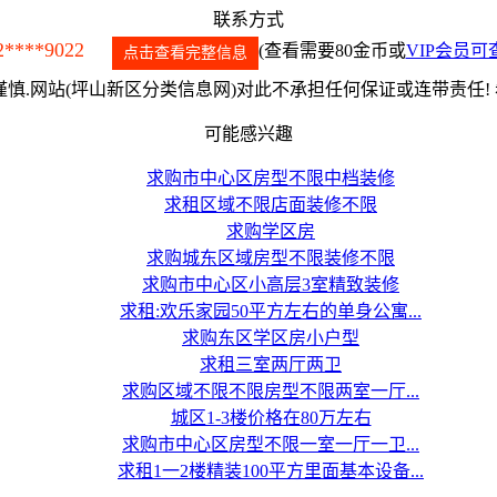
联系方式
2****9022
(查看需要80金币或
VIP会员可
点击查看完整信息
慎.网站(坪山新区分类信息网)对此不承担任何保证或连带责任!
可能感兴趣
求购市中心区房型不限中档装修
求租区域不限店面装修不限
求购学区房
求购城东区域房型不限装修不限
求购市中心区小高层3室精致装修
求租:欢乐家园50平方左右的单身公寓...
求购东区学区房小户型
求租三室两厅两卫
求购区域不限不限房型不限两室一厅...
城区1-3楼价格在80万左右
求购市中心区房型不限一室一厅一卫...
求租1一2楼精装100平方里面基本设备...