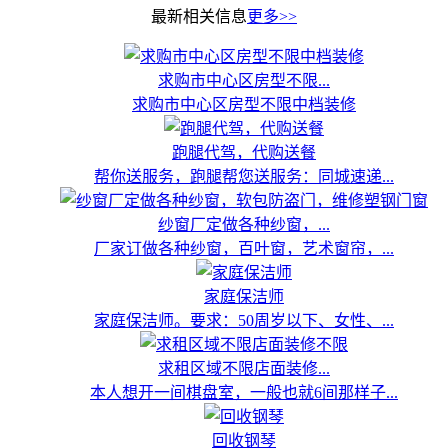
最新相关信息
更多>>
求购市中心区房型不限...
求购市中心区房型不限中档装修
跑腿代驾，代购送餐
帮你送服务，跑腿帮您送服务：同城速递...
纱窗厂定做各种纱窗，...
厂家订做各种纱窗，百叶窗，艺术窗帘，...
家庭保洁师
家庭保洁师。要求：50周岁以下、女性、...
求租区域不限店面装修...
本人想开一间棋盘室，一般也就6间那样子...
回收钢琴