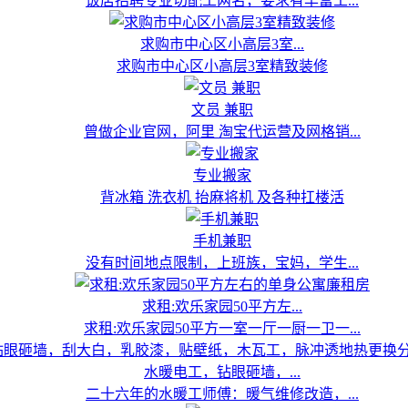
饭店招聘专业切配工两名，要求有丰富工...
求购市中心区小高层3室...
求购市中心区小高层3室精致装修
文员 兼职
曾做企业官网，阿里 淘宝代运营及网格销...
专业搬家
背冰箱 洗衣机 抬麻将机 及各种扛楼活
手机兼职
没有时间地点限制，上班族，宝妈，学生...
求租:欢乐家园50平方左...
求租:欢乐家园50平方一室一厅一厨一卫一...
水暖电工，钻眼砸墙，...
二十六年的水暖工师傅：暖气维修改造，...